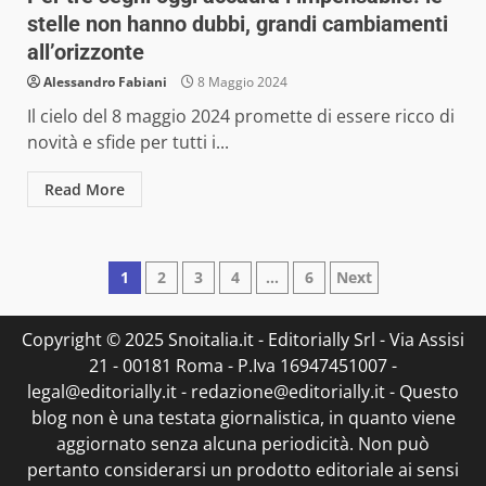
stelle non hanno dubbi, grandi cambiamenti
all’orizzonte
Alessandro Fabiani
8 Maggio 2024
Il cielo del 8 maggio 2024 promette di essere ricco di
novità e sfide per tutti i...
Read More
Paginazione
1
2
3
4
…
6
Next
degli
Copyright © 2025 Snoitalia.it - Editorially Srl - Via Assisi
articoli
21 - 00181 Roma - P.Iva 16947451007 -
legal@editorially.it - redazione@editorially.it - Questo
blog non è una testata giornalistica, in quanto viene
aggiornato senza alcuna periodicità. Non può
pertanto considerarsi un prodotto editoriale ai sensi