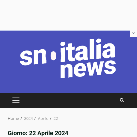
×
Skip
to
content
PRIMARY
MENU
Home
2024
Aprile
22
Giorno:
22 Aprile 2024