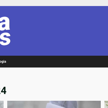
ogia
24