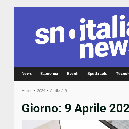
Skip
to
content
News
Economia
Eventi
Spettacolo
Tecnol
Home
2024
Aprile
9
Giorno:
9 Aprile 20