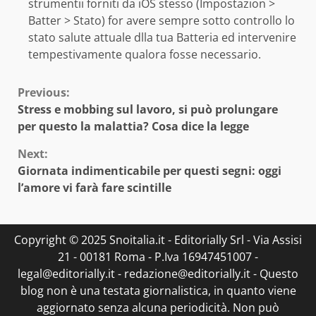
strumentii forniti da iOS stesso (Impostazion >
Batter > Stato) for avere sempre sotto controllo lo
stato salute attuale dlla tua Batteria ed intervenire
tempestivamente qualora fosse necessario.
Continue
Previous:
Stress e mobbing sul lavoro, si può prolungare
Reading
per questo la malattia? Cosa dice la legge
Next:
Giornata indimenticabile per questi segni: oggi
l’amore vi farà fare scintille
Copyright © 2025 Snoitalia.it - Editorially Srl - Via Assisi
21 - 00181 Roma - P.Iva 16947451007 -
legal@editorially.it - redazione@editorially.it - Questo
blog non è una testata giornalistica, in quanto viene
aggiornato senza alcuna periodicità. Non può