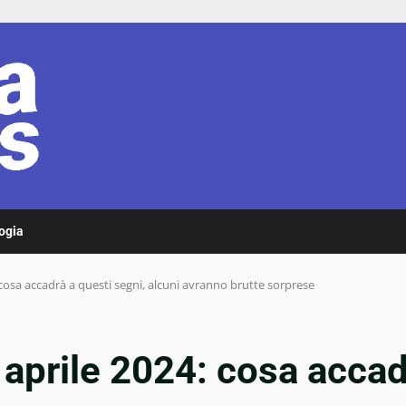
ogia
cosa accadrà a questi segni, alcuni avranno brutte sorprese
aprile 2024: cosa accadr