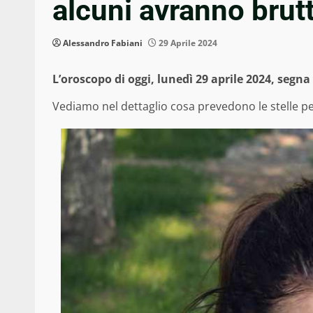
alcuni avranno brut
Alessandro Fabiani
29 Aprile 2024
L’oroscopo di oggi, lunedì 29 aprile 2024, segna
Vediamo nel dettaglio cosa prevedono le stelle p