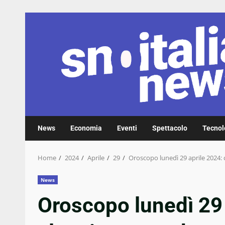
Skip
to
content
News
Economia
Eventi
Spettacolo
Tecnol
Home
2024
Aprile
29
Oroscopo lunedì 29 aprile 2024: 
News
Oroscopo lunedì 29 